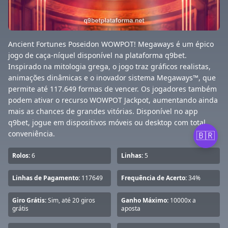
Ancient Fortunes Poseidon WOWPOT! Megaways é um épico
jogo de caça-níquel disponível na plataforma q9bet.
Inspirado na mitologia grega, o jogo traz gráficos realistas,
animações dinâmicas e o inovador sistema Megaways™, que
permite até 117.649 formas de vencer. Os jogadores também
podem ativar o recurso WOWPOT Jackpot, aumentando ainda
mais as chances de grandes vitórias. Disponível no app
q9bet, jogue em dispositivos móveis ou desktop com total
conveniência.
🇧🇷
Rolos:
6
Linhas:
5
Linhas de Pagamento:
117649
Frequência de Acerto:
34%
Giro Grátis:
Sim, até 20 giros
Ganho Máximo:
10000x a
grátis
aposta