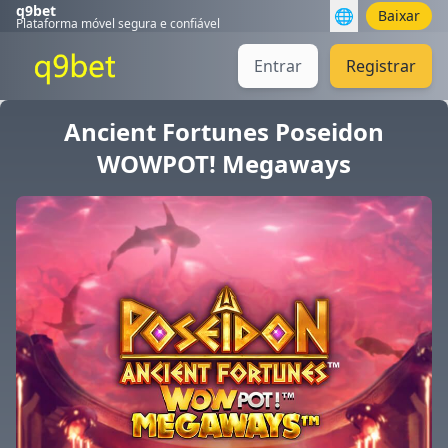
q9bet
🌐
Baixar
Plataforma móvel segura e confiável
Entrar
Registrar
Ancient Fortunes Poseidon
WOWPOT! Megaways