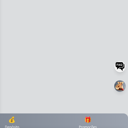
💰
🎁
Depósito
Promoções