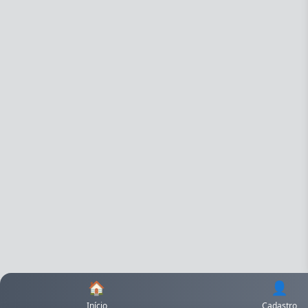
🏠
👤
Início
Cadastro