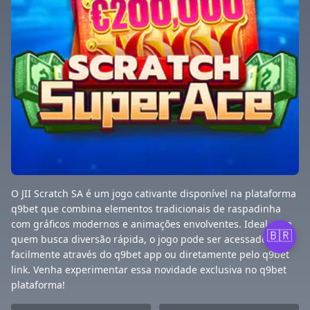
O JII Scratch SA é um jogo cativante disponível na plataforma
q9bet que combina elementos tradicionais de raspadinha
com gráficos modernos e animações envolventes. Ideal para
🇧🇷
quem busca diversão rápida, o jogo pode ser acessado
facilmente através do q9bet app ou diretamente pelo q9bet
link. Venha experimentar essa novidade exclusiva no q9bet
plataforma!