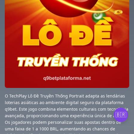
O TechPlay Lô Đề Truyền Thống Portrait adapta as lendárias
loterias asiáticas ao ambiente digital seguro da plataforma
q9bet. Este jogo combina elementos culturais com tecnologia
🇧🇷
avançada, proporcionando uma experiência única de aposta.
Os jogadores podem personalizar suas apostas dentro de
uma faixa de 1 a 1000 BRL, aumentando as chances de