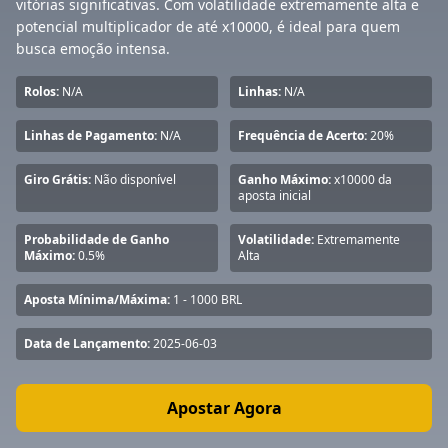
vitórias significativas. Com volatilidade extremamente alta e
potencial multiplicador de até x10000, é ideal para quem
busca emoção intensa.
Rolos:
N/A
Linhas:
N/A
Linhas de Pagamento:
N/A
Frequência de Acerto:
20%
Giro Grátis:
Não disponível
Ganho Máximo:
x10000 da
aposta inicial
Probabilidade de Ganho
Volatilidade:
Extremamente
Máximo:
0.5%
Alta
Aposta Mínima/Máxima:
1 - 1000 BRL
Data de Lançamento:
2025-06-03
Apostar Agora