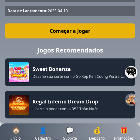
Data de Lançamento:
2023-04-10
Começar a Jogar
Jogos Recomendados
Sweet Bonanza
Desafie sua sorte com o Go Xep Kim Cuong Portrait...
Regal Inferno Dream Drop
Liberte o poder com o B52 Thần Nước...
🏠
👤
💬
💰
🎁
Início
Cadastro
Suporte
Depósito
Promoções