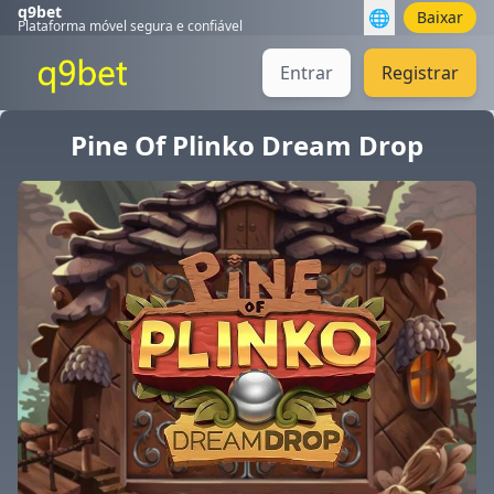
q9bet
🌐
Baixar
Plataforma móvel segura e confiável
Entrar
Registrar
Pine Of Plinko Dream Drop