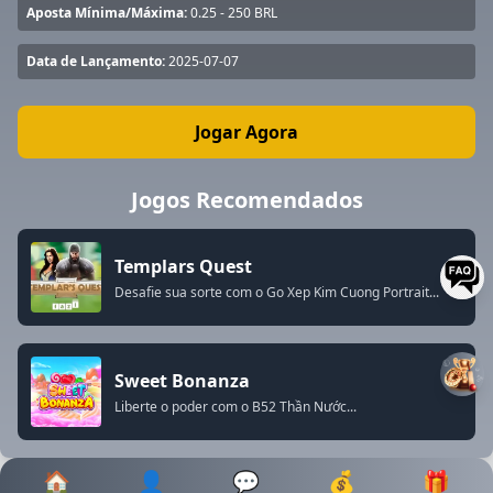
Aposta Mínima/Máxima:
0.25 - 250 BRL
Data de Lançamento:
2025-07-07
Jogar Agora
Jogos Recomendados
Templars Quest
Desafie sua sorte com o Go Xep Kim Cuong Portrait...
Sweet Bonanza
Liberte o poder com o B52 Thần Nước...
🏠
👤
💬
💰
🎁